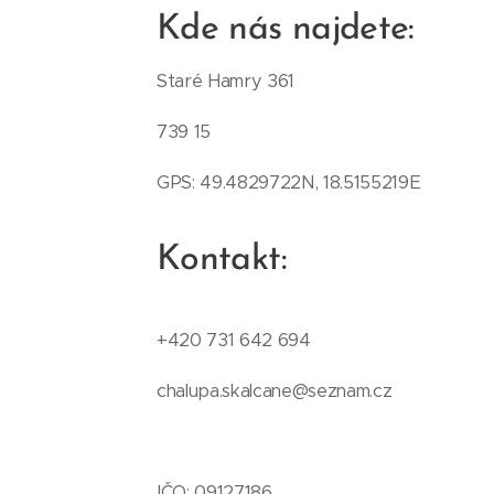
Kde nás najdete:
Staré Hamry 361
739 15
GPS: 49.4829722N, 18.5155219E
Kontakt:
+420 731 642 694
chalupa.skalcane@seznam.cz
IČO: 09127186